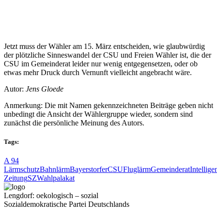
Jetzt muss der Wähler am 15. März entscheiden, wie glaubwürdig
der plötzliche Sinneswandel der CSU und Freien Wähler ist, die der
CSU im Gemeinderat leider nur wenig entgegensetzen, oder ob
etwas mehr Druck durch Vernunft vielleicht angebracht wäre.
Autor:
Jens Gloede
Anmerkung: Die mit Namen gekennzeichneten Beiträge geben nicht
unbedingt die Ansicht der Wählergruppe wieder, sondern sind
zunächst die persönliche Meinung des Autors.
Tags:
A 94
Lärmschutz
Bahnlärm
Bayerstorfer
CSU
Fluglärm
Gemeinderat
Intellige
Zeitung
SZ
Wahlpalakat
Lengdorf: oekologisch – sozial
Sozialdemokratische Partei Deutschlands