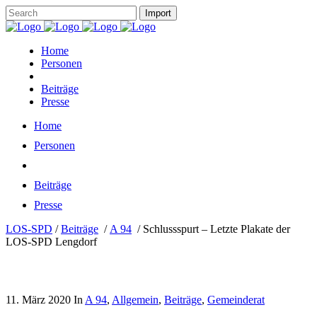
Home
Personen
Beiträge
Presse
Home
Personen
Beiträge
Presse
LOS-SPD
/
Beiträge
/
A 94
/
Schlussspurt – Letzte Plakate der
LOS-SPD Lengdorf
11. März 2020
In
A 94
,
Allgemein
,
Beiträge
,
Gemeinderat