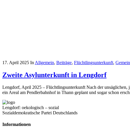
17. April 2025
In
Allgemein
,
Beiträge
,
Flüchtlingsunterkunft
,
Gemein
Zweite Asylunterkunft in Lengdorf
Lengdorf, April 2025 – Flüchtlingsunterkunft Nach der unsäglichen, ja
ein Areal am Pendlerbahnhof in Thann geplant und sogar schon erschlos
Lengdorf: oekologisch – sozial
Sozialdemokratische Partei Deutschlands
Informationen